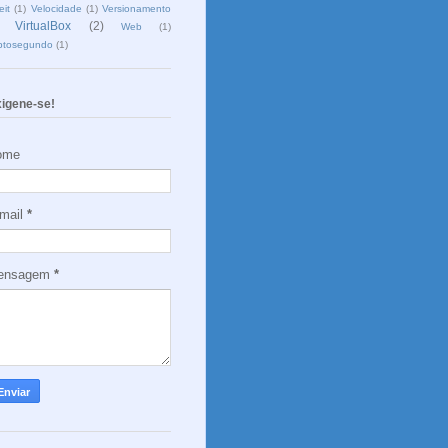
eit
(1)
Velocidade
(1)
Versionamento
VirtualBox
(2)
Web
(1)
ptosegundo
(1)
igene-se!
ome
mail
*
ensagem
*