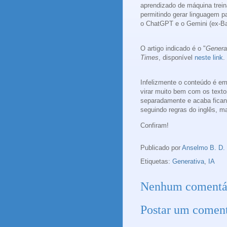
aprendizado de máquina trein
permitindo gerar linguagem p
o ChatGPT e o Gemini (ex-Bar
O artigo indicado é o "
Generat
Times
, dispon
ível
neste link
.
Infelizmente o conteúdo é em 
virar muito bem com os texto
separadamente e acaba fican
seguindo regras do inglês, m
Confiram!
Publicado por
Anselmo B. D.
Etiquetas:
Generativa
,
IA
Nenhum comentá
Postar um coment