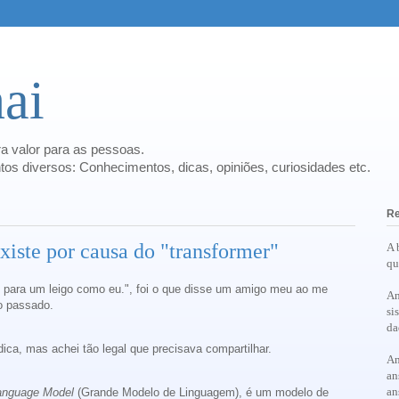
ai
a valor para as pessoas.
os diversos: Conhecimentos, dicas, opiniões, curiosidades etc.
Re
xiste por causa do "transformer"
A 
qu
 para um leigo como eu.", foi o que disse um amigo meu ao me
An
no passado.
si
da
 dica, mas achei tão legal que precisava compartilhar.
An
an
an
anguage Model
(Grande Modelo de Linguagem), é um modelo de