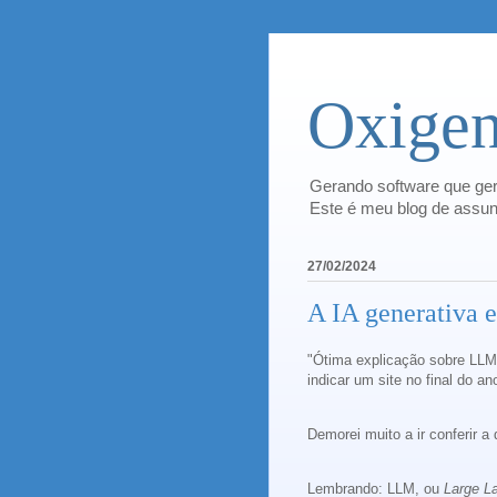
Oxigen
Gerando software que ger
Este é meu blog de assunt
27/02/2024
A IA generativa e
"Ótima explicação sobre LLM
indicar um site no final do a
Demorei muito a ir conferir a
Lembrando: LLM, ou
Large L