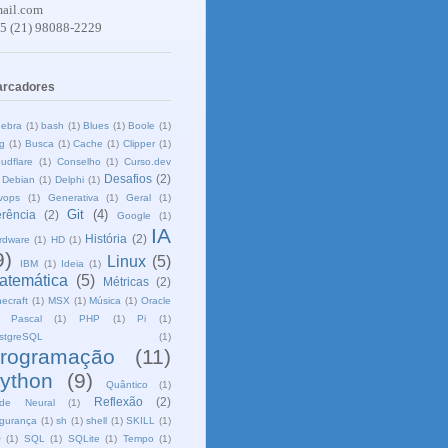
ail.com
5 (21) 98088-2229
rcadores
gebra
(1)
bash
(1)
Blues
(1)
Boole
(1)
g
(1)
Busca
(1)
Cache
(1)
Clipper
(1)
oudflare
(1)
Conselho
(1)
Curso.dev
Desafios
(2)
Debian
(1)
Delphi
(1)
vops
(1)
Generativa
(1)
Geral
(1)
Git
(4)
rência
(2)
Google
(1)
IA
História
(2)
rdware
(1)
HD
(1)
9)
Linux
(5)
IBM
(1)
Ideia
(1)
atemática
(5)
Métricas
(2)
ecraft
(1)
MSX
(1)
Música
(1)
Oracle
Pascal
(1)
PHP
(1)
Pi
(1)
stgreSQL
(1)
rogramação
(11)
ython
(9)
Quântico
(1)
Reflexão
(2)
de Neural
(1)
gurança
(1)
sh
(1)
shell
(1)
SKILL
(1)
O
(1)
SQL
(1)
SQLite
(1)
Tempo
(1)