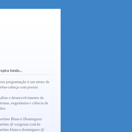
spira fundo...
boa programação é um misto de
ebra-cabeça com poesia.
álise e desenvolvimento de
stemas, engenharia e ciência de
dos.
selmo Blanco Dominguez
selmo @ oxigenai.com.br
selmo.blanco.dominguez @