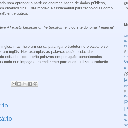
gm
ado para aprender a partir de enormes bases de dados públicos,
+5
ara diversos fins. Este modelo é fundamental para tecnologias como
d), entre outros.
Ma
ive AI exists because of the transformer
", do site do jornal
Financial
Ál
Bu
inglês, mas, hoje em dia dá para ligar o tradutor no
browser
e se
Cl
s em inglês.
Nos exemplos as palavras serão traduzidas
(1)
do estranho, pois serão palavras em português concatenadas
de
Ge
as nada que impeça o entendimento para quem utilizar a tradução.
Ha
(
M
Min
(1)
Po
P
rio:
P
Re
ário
Se
S